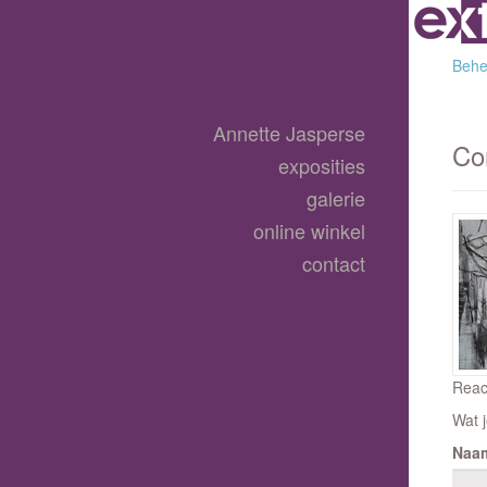
Behee
Annette Jasperse
Co
exposities
galerie
online winkel
contact
Reac
Wat j
Naa