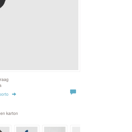
vraag
a
porto
 en karton