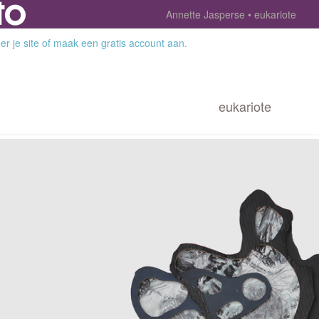
Annette Jasperse
eukariote
r je site
of
maak een gratis account aan
.
eukariote