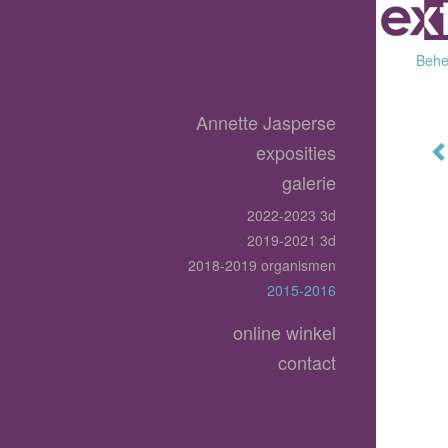
Behee
Annette Jasperse
exposities
galerie
2022-2023 3d
2019-2021 3d
2018-2019 organismen
2015-2016
online winkel
contact