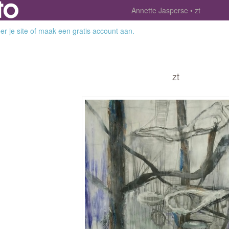
Annette Jasperse
zt
r je site
of
maak een gratis account aan
.
zt