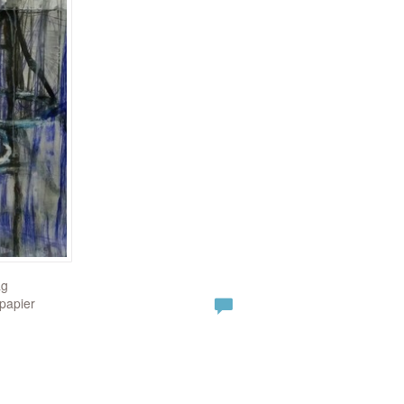
ag
papier