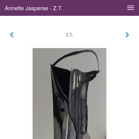
Annette Jasperse - Z.t.
Tog
navi
z.t.